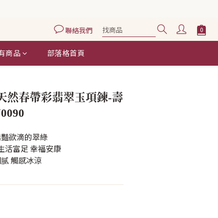
聯絡我們
有商品
部落格首頁
立即購買
天然春帶彩翡翠玉項鍊-壽
0090
豔欲滴的翠綠 
 生活富足 幸福安康
腻 觸感冰涼 