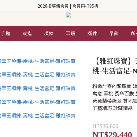
2026招募新會員 | 會員再打95折 
| 手鏈
戒指
項鍊
耳環
擺件
吊飾
所
【雅紅珠寶】
桃-生活富足-N
粉嫩討喜的紫蘿蘭 嬌
寓意:壽桃 長命百歲
紫蘿蘭帶綠翠 質地細
工藝精巧 珍藏精品
NT$36,800
NT$29,440