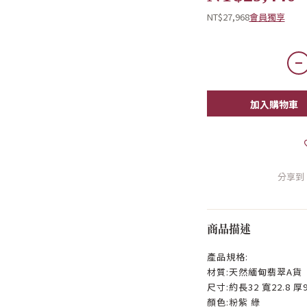
NT$27,968
會員獨享
加入購物車
分享到
商品描述
產品規格:
材質:天然緬甸翡翠A貨
尺寸:約長32 寬22.8 厚9
顏色:粉紫 綠