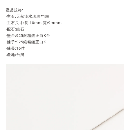
產品規格:
‧主石:天然淡水珍珠*1顆
‧主石尺寸:長:10mm 寬:9mmm
‧配石:皓石
‧墜台:925銀精鍍正白K台
‧鍊子:925銀精鍍正白K
‧鍊長:16吋
.產地:台灣