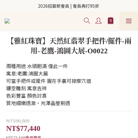
2026招募新會員 | 會員再打95折 
【雅紅珠寶】天然紅翡翠手把件/擺件-兩
用-老鷹-鴻圖大展-O0022
兩種用途 水頭飽滿 僅此一件
寓意:老鷹:鴻圖大展 
可當手把件或擺件 握在手裏可按摩穴道 
鏤空雕刻 寓意吉祥
色彩豐富 顏色討喜
質地細嫩透澈，光澤晶瑩剔透
NT$96,800
NT$77,440
NT$73,568
會員獨享