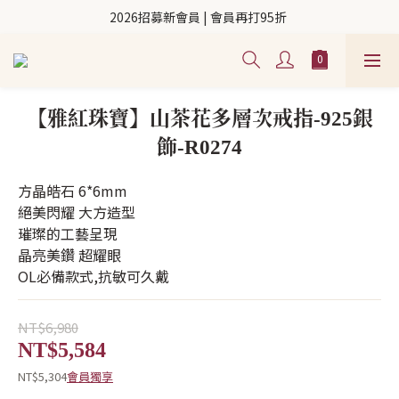
2026招募新會員 | 會員再打95折 
【雅紅珠寶】山茶花多層次戒指-925銀
飾-R0274
方晶皓石 6*6mm
絕美閃耀 大方造型
璀璨的工藝呈現
晶亮美鑽 超耀眼
OL必備款式,抗敏可久戴
NT$6,980
NT$5,584
NT$5,304
會員獨享