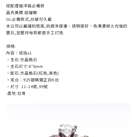
搭配禮服洋裝必備款
晶亮美鑽 超耀眼
OL必備款式,抗敏可久戴
本公司以嚴謹的態度,挑選淨度優、透明度好、色澤濃郁火光強的
寶石,並堅持每款都是手工打造.
規格:
內容：戒指x1
‧主石:方晶皓石
‧主石尺寸:6*6mm
‧配石:方晶皓石(紅色,黑色)
‧戒台：925銀精鍍正白K台
‧尺寸: 11-14號,99號
.產地:台灣