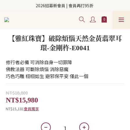
2026招募新會員 | 會員再打95折 
【雅紅珠寶】破除煩惱天然金黃翡翠耳
環-金剛杵-E0041
修行者必備 可消除自身一切罪障
佛教法器 可斷除煩惱 消除惡魔
巧色巧雕 栩栩如生 避邪保平安 僅此一個
NT$18,800
NT$15,980
NT$15,181
會員獨享