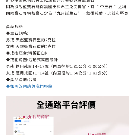
因為據說藍寶石能保護國王和君主免受傷害，有“ 帝王石 ”之稱
國際寶石界把藍寶石定為“九月誕生石”，象徵慈愛、忠誠和堅貞
產品規格
◆主石規格:
男戒:天然藍寶石重約2克拉
女戒:天然藍寶石重約2克拉
◆戒指座台:精鍍正白k
◆戒圍範圍:活動式戒圍設計
男戒:適用戒圍14~17號（內直徑約1.81公分~2.00公分）
女戒:適用戒圍11~14號（內直徑約1.68公分~1.81公分）
◆產品產地:台灣
◆如需改圍請與我們聯絡