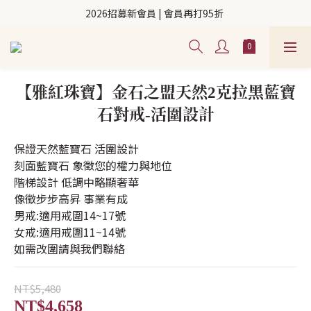
2026招募新會員 | 會員再打95折 
【雅紅珠寶】金石之盟天然2克拉黑藍寶
石對戒-活圍設計
保證天然藍寶石 活圍設計
刻面藍寶石 象徵您的權力與地位
階梯設計 低調中略顯奢華
像徵步步高昇 事業有成
男戒:適用戒圍14~17號
女戒:適用戒圍11~14號
如需改圍請與我們聯絡
NT$5,480
NT$4,658